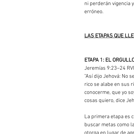
ni perderán vigencia 
erróneo. 
LAS ETAPAS QUE LL
ETAPA 1: EL ORGULL
Jeremías 9:23–24 R
"Así dijo Jehová: No se
rico se alabe en sus 
conocerme, que yo soy 
cosas quiero, dice Jeh
La primera etapa es 
buscar metas como la s
otorga en lugar de ag