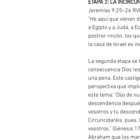
ETAPA 2: LA INCIRC
Jeremías 9:25–26 R
"He aquí que vienen dí
a Egipto y a Judá, a E
postrer rincón, los qu
la casa de Israel es i
La segunda etapa se t
consecuencia Dios les 
una pena. Este castigo
perspectiva que implic
este tema: “Dijo de nu
descendencia después 
vosotros y tu descend
Circuncidaréis, pues, 
vosotros.” (Génesis 1
Abraham que los marc