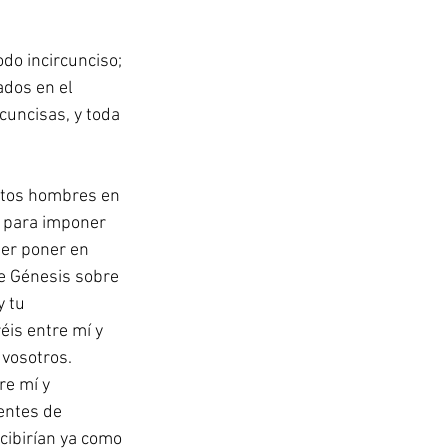
odo incircunciso; 
ados en el 
cuncisas, y toda 
stos hombres en 
s para imponer 
der poner en 
de Génesis sobre 
 tu 
is entre mí y 
vosotros. 
re mí y 
entes de 
ibirían ya como 