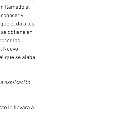
un llamado al 
 conocer y 
que él da a los 
se obtiene en 
nocer las 
el Nuevo 
el que se alaba 
a explicación 
o le llevara a 