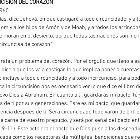
UNCISIÓN DEL CORAZÓN
VR60
as, dice Jehová, en que castigaré a todo circuncidado, y a t
dom y a los hijos de Amón y de Moab, y a todos los arrincon
e moran en el desierto; porque todas las naciones son incir
ncircuncisa de corazón."
rata un problema del corazón. Por el orgullo que lleno a e
dice a que los va a castigar, lo que implica poner a cuenta
 incluye a todo circuncidado y a todo incircunciso, para po
a la circuncisión nos es necesario ver lo que dice el libro 
evo Dios a Abraham: En cuanto a ti, guardarás mi pacto, tú y
de ti por sus generaciones. Este es mi pacto, que guardaré
encia después de ti: Será circuncidado todo varón de entre 
la carne de vuestro prepucio, y será por señal del pacto ent
7:9-11). Este acto era el pacto que Dios puso a los descendi
aba como los receptores de múltiples  bendiciones que rec