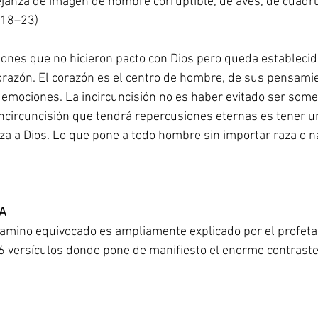
ejanza de imagen de hombre corruptible, de aves, de cuadr
:18–23)
aciones que no hicieron pacto con Dios pero queda establecid
razón. El corazón es el centro de hombre, de sus pensamie
 emociones. La incircuncisión no es haber evitado ser some
 incircuncisión que tendrá repercusiones eternas es tener u
za a Dios. Lo que pone a todo hombre sin importar raza o n
ÍA
camino equivocado es ampliamente explicado por el profeta 
6 versículos donde pone de manifiesto el enorme contraste