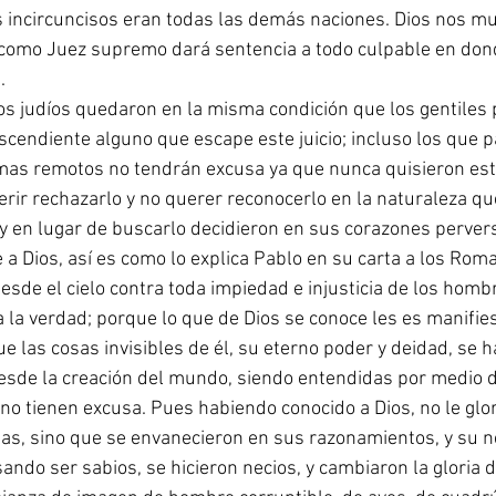
los incircuncisos eran todas las demás naciones. Dios nos m
 y como Juez supremo dará sentencia a todo culpable en do
.
os judíos quedaron en la misma condición que los gentiles 
scendiente alguno que escape este juicio; incluso los que 
 mas remotos no tendrán excusa ya que nunca quisieron est
ferir rechazarlo y no querer reconocerlo en la naturaleza qu
y en lugar de buscarlo decidieron en sus corazones perver
 a Dios, así es como lo explica Pablo en su carta a los Rom
desde el cielo contra toda impiedad e injusticia de los homb
a la verdad; porque lo que de Dios se conoce les es manifie
e las cosas invisibles de él, su eterno poder y deidad, se h
esde la creación del mundo, siendo entendidas por medio d
o tienen excusa. Pues habiendo conocido a Dios, no le glor
cias, sino que se envanecieron en sus razonamientos, y su n
ndo ser sabios, se hicieron necios, y cambiaron la gloria d