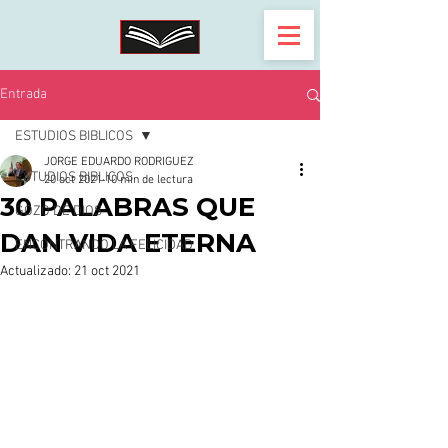
Entrada
ESTUDIOS BIBLICOS
JORGE EDUARDO RODRIGUEZ
ESTUDIOS BIBLICOS
20 oct 2021
10 min de lectura
30 PALABRAS QUE
GOZO DE DIOS
DAN VIDA ETERNA
ENCONTRANDO LA FELICIDAD
Actualizado:
21 oct 2021