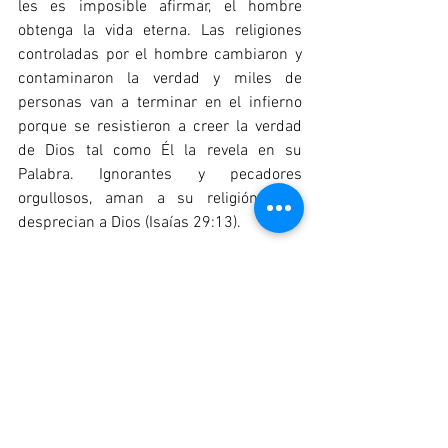
les es imposible afirmar, el hombre 
obtenga la vida eterna. Las religiones 
controladas por el hombre cambiaron y 
contaminaron la verdad y miles de 
personas van a terminar en el infierno  
porque se resistieron a creer la verdad 
de Dios tal como Él la revela en su 
Palabra. Ignorantes y pecadores 
orgullosos, aman a su religión pero 
desprecian a Dios (Isaías 29:13).
En tránsito
1 Timoteo 1:17
"Por tanto, al Rey de los siglos, inmortal, 
invisible, al único y sabio Dios, sea honor 
y gloria por los siglos de los siglos. 
Amén."