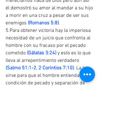
merecíamos nada de Dios pero aun así 
él demostró su amor al mandar a su hijo 
a morir en una cruz a pesar de ser sus 
enemigos 
(Romanos 5:8)
.
5.Para obtener victoria hay la imperiosa 
necesidad de un juicio que confronta al 
hombre con su fracaso por el pecado 
cometido 
(Gálatas 3:24)
 y esto es lo que 
lleva al arrepentimiento verdadero 
(Salmo 51:1-2
, 
2 Corintios 7:10)
. La Ley 
sirve para que el hombre entienda su 
condición de pecado y separación de 
Dios, por lo que comprenderá 
perfectamente la necesidad de un 
Salvador y finalmente sabrá por qué 
Jesucristo vino a morir en una cruz. La 
misericordia jamás será comprendida 
sin entender la razón por la que tuvo 
que haber una cruz.