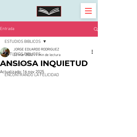
Entrada
ESTUDIOS BIBLICOS
JORGE EDUARDO RODRIGUEZ
ESTUDIOS BIBLICOS
23 mar 2020
11 min de lectura
ANSIOSA INQUIETUD
GOZO DE DIOS
Actualizado:
16 nov 2025
ENCONTRANDO LA FELICIDAD