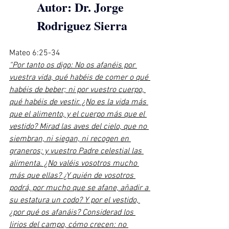
Autor: Dr. Jorge 
Rodriguez Sierra
Mateo 6:25-34
“Por tanto os digo: No os afanéis por 
vuestra vida, qué habéis de comer o qué 
habéis de beber; ni por vuestro cuerpo, 
qué habéis de vestir. ¿No es la vida más 
que el alimento, y el cuerpo más que el 
vestido? Mirad las aves del cielo, que no 
siembran, ni siegan, ni recogen en 
graneros; y vuestro Padre celestial las 
alimenta. ¿No valéis vosotros mucho 
más que ellas? ¿Y quién de vosotros 
podrá, por mucho que se afane, añadir a 
su estatura un codo? Y por el vestido, 
¿por qué os afanáis? Considerad los 
lirios del campo, cómo crecen: no 