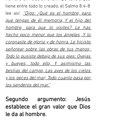
tiene entre todo lo creado, el Salmo 8:4-8 
lee así: 
“Digo: ¿Qué es el hombre, para 
que tengas de él memoria, Y el hijo del 
hombre, para que lo visites? Le has 
hecho poco menor que los ángeles, Y lo 
coronaste de gloria y de honra. Le hiciste 
señorear sobre las obras de tus manos; 
Todo lo pusiste debajo de sus pies: Ovejas 
y bueyes, todo ello, Y asimismo las 
bestias del campo, Las aves de los cielos 
y los peces del mar; Todo cuanto pasa por 
los senderos del mar.”
Segundo argumento: Jesús 
establece el gran valor que Dios 
le da al hombre.