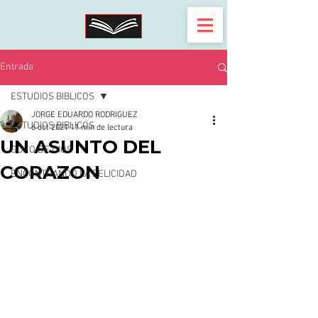
Entrada
ESTUDIOS BIBLICOS
JORGE EDUARDO RODRIGUEZ
ESTUDIOS BIBLICOS
6 oct 2021
11 min de lectura
UN ASUNTO DEL
GOZO DE DIOS
CORAZON
ENCONTRANDO LA FELICIDAD