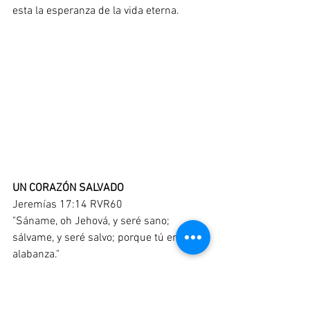
esta la esperanza de la vida eterna.
UN CORAZÓN SALVADO
Jeremías 17:14 RVR60
"Sáname, oh Jehová, y seré sano; 
sálvame, y seré salvo; porque tú eres mi 
alabanza."
Solo Dios y nadie aparte de él puede 
curar lo incurable, solo en él esta la 