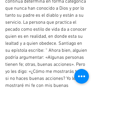
continua determina en forma categórica 
que nunca han conocido a Dios y por lo 
tanto su padre es el diablo y están a su 
servicio. La persona que practica el 
pecado como estilo de vida da a conocer 
quien es en realidad, en donde esta su 
lealtad y a quien obedece. Santiago en 
su epístola escribe: “ Ahora bien, alguien 
podría argumentar: «Algunas personas 
tienen fe; otras, buenas acciones». Pero 
yo les digo: «¿Cómo me mostrarás tu fe 
si no haces buenas acciones? Yo les 
mostraré mi fe con mis buenas 
acciones».” (Santiago 2:18). La 
verdadera fe lleva a la acción, la fe se 
demuestra por una transformación 
radical en el estilo de vida que se lleva,  
la persona puede engañar a otros y 
hasta a él mismo por un tiempo pero su 