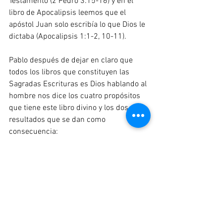
Testamento (2 Pedro 3:15-16) y en el 
libro de Apocalipsis leemos que el 
apóstol Juan solo escribía lo que Dios le 
dictaba (Apocalipsis 1:1-2, 10-11). 
Pablo después de dejar en claro que 
todos los libros que constituyen las 
Sagradas Escrituras es Dios hablando al 
hombre nos dice los cuatro propósitos 
que tiene este libro divino y los dos 
resultados que se dan como 
consecuencia:
1.-Los Propósitos de la Palabra de Dios 
son:
a) 
Enseñar
 al impartir conocimientos
b) 
Redargüir
 al convencer al hombre al 
censurar el error
c) 
Corregir
 al cambiar y corregir un error