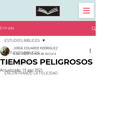
Entrada
ESTUDIOS BIBLICOS
JORGE EDUARDO RODRIGUEZ
ESTUDIOS BIBLICOS
4 oct 2020
10 min de lectura
TIEMPOS PELIGROSOS
GOZO DE DIOS
Actualizado:
15 ago 2021
ENCONTRANDO LA FELICIDAD