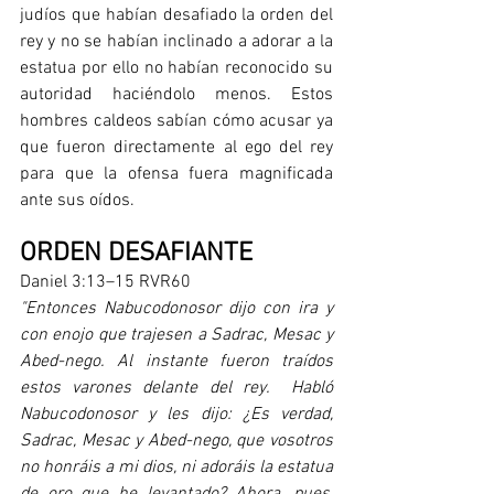
judíos que habían desafiado la orden del 
rey y no se habían inclinado a adorar a la 
estatua por ello no habían reconocido su 
autoridad haciéndolo menos. Estos 
hombres caldeos sabían cómo acusar ya 
que fueron directamente al ego del rey 
para que la ofensa fuera magnificada 
ante sus oídos.
ORDEN DESAFIANTE
Daniel 3:13–15 RVR60
"Entonces Nabucodonosor dijo con ira y 
con enojo que trajesen a Sadrac, Mesac y 
Abed-nego. Al instante fueron traídos 
estos varones delante del rey.  Habló 
Nabucodonosor y les dijo: ¿Es verdad, 
Sadrac, Mesac y Abed-nego, que vosotros 
no honráis a mi dios, ni adoráis la estatua 
de oro que he levantado? Ahora, pues, 