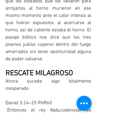
que los soldados que los llevaron para 
arrojarlos al horno murieron en ese 
mismo momento ante el calor intenso al 
que fueron expuestos al acercarse al 
horno, así de caliente estaba el horno. El 
pasaje bíblico nos dice que los tres 
jóvenes judíos cayeron dentro del fuego 
amarrados sin tener oportunidad alguna 
de poder salvarse.
RESCATE MILAGROSO
Ahora sucede algo totalmente 
inesperado
Daniel 3:24–25 RVR60
"Entonces el rey Nabucodonosor se 
espantó, y se levantó apresuradamente y 
dijo a los de su consejo: ¿No echaron a 
tres varones atados dentro del fuego? 