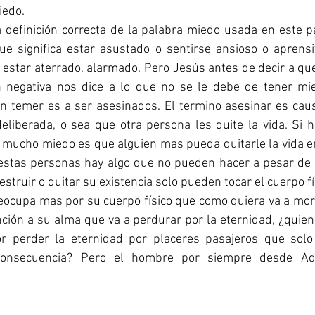
iedo.
 definición correcta de la palabra miedo usada en este pa
ue significa estar asustado o sentirse ansioso o aprensi
s estar aterrado, alarmado. Pero Jesús antes de decir a qu
 negativa nos dice a lo que no se le debe de tener mie
an temer es a ser asesinados. El termino asesinar es caus
eliberada, o sea que otra persona les quite la vida. Si 
mucho miedo es que alguien mas pueda quitarle la vida en
estas personas hay algo que no pueden hacer a pesar de 
struir o quitar su existencia solo pueden tocar el cuerpo fís
ocupa mas por su cuerpo físico que como quiera va a mori
ción a su alma que va a perdurar por la eternidad, ¿quie
or perder la eternidad por placeres pasajeros que solo
onsecuencia? Pero el hombre por siempre desde Adá