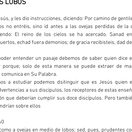
OS LOBOS
sús, y les dio instrucciones, diciendo: Por camino de gentile
 no entréis, sino id antes a las ovejas perdidas de la c
iendo: El reino de los cielos se ha acercado. Sanad en
uertos, echad fuera demonios; de gracia recibisteis, dad de 
oder entender un pasaje debemos de saber quien dice es
 y porque; solo de esta manera se puede extraer de man
 comunica en Su Palabra.
os a estudiar podemos dsitinguir que es Jesús quien es
dvertencias a sus discípulos, los receptores de estas enseñ
n que deberían cumplir sus doce discípulos. Pero también
ndrían sobre ellos
60
 como a ovejas en medio de lobos; sed, pues, prudentes co