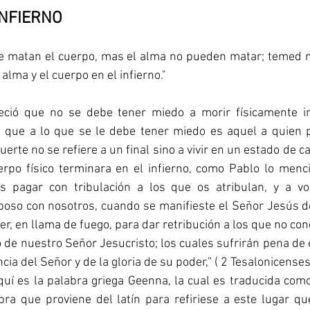
INFIERNO
ue matan el cuerpo, mas el alma no pueden matar; temed m
alma y el cuerpo en el infierno."
eció que no se debe tener miedo a morir físicamente in
a que a lo que se le debe tener miedo es aquel a quien p
erte no se refiere a un final sino a vivir en un estado de ca
rpo físico terminara en el infierno, como Pablo lo menci
s pagar con tribulación a los que os atribulan, y a vo
poso con nosotros, cuando se manifieste el Señor Jesús de
r, en llama de fuego, para dar retribución a los que no cono
 de nuestro Señor Jesucristo; los cuales sufrirán pena de e
cia del Señor y de la gloria de su poder,” ( 2 Tesalonicenses
quí es la palabra griega Geenna, la cual es traducida como
ra que proviene del latín para refiriese a este lugar que