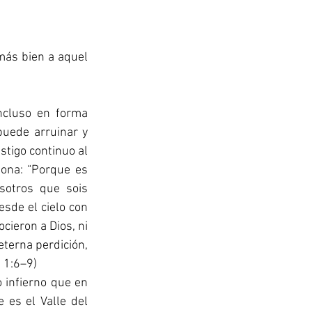
ás bien a aquel 
cluso en forma 
uede arruinar y 
stigo continuo al 
ona: “Porque es 
sotros que sois 
sde el cielo con 
cieron a Dios, ni 
terna perdición, 
 1:6–9) 
 infierno que en 
 es el Valle del 