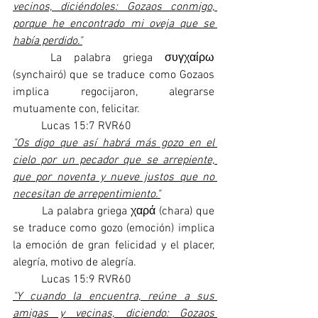
vecinos, diciéndoles: Gozaos conmigo, 
porque he encontrado mi oveja que se 
había perdido."
	La palabra griega συγχαίρω 
(synchairó) que se traduce como Gozaos 
implica regocijaron, alegrarse 
mutuamente con, felicitar.
	Lucas 15:7 RVR60
"Os digo que así habrá más gozo en el 
cielo por un pecador que se arrepiente, 
que por noventa y nueve justos que no 
necesitan de arrepentimiento."
	La palabra griega χαρά (chara) que 
se traduce como gozo (emoción) implica 
la emoción de gran felicidad y el placer, 
alegría, motivo de alegría. 
	Lucas 15:9 RVR60
"Y cuando la encuentra, reúne a sus 
amigas y vecinas, diciendo: Gozaos 