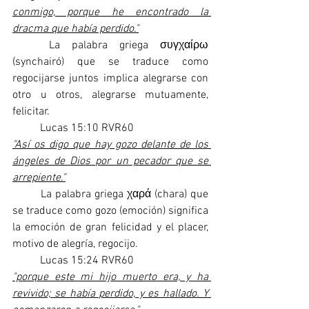
conmigo, porque he encontrado la 
dracma que había perdido."
	La palabra griega συγχαίρω 
(synchairó) que se traduce como 
regocijarse juntos implica alegrarse con 
otro u otros, alegrarse mutuamente, 
felicitar.
	Lucas 15:10 RVR60
"Así os digo que hay gozo delante de los 
ángeles de Dios por un pecador que se 
arrepiente."
	La palabra griega χαρά (chara) que 
se traduce como gozo (emoción) significa 
la emoción de gran felicidad y el placer, 
motivo de alegría, regocijo. 
	Lucas 15:24 RVR60
"porque este mi hijo muerto era, y ha 
revivido; se había perdido, y es hallado. Y 