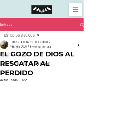
Entrada
ESTUDIOS BIBLICOS
JORGE EDUARDO RODRIGUEZ
ESTUDIOS BIBLICOS
15 nov 2025
11 min de lectura
EL GOZO DE DIOS AL
GOZO DE DIOS
RESCATAR AL
ENCONTRANDO LA FELICIDAD
PERDIDO
Actualizado:
2 abr