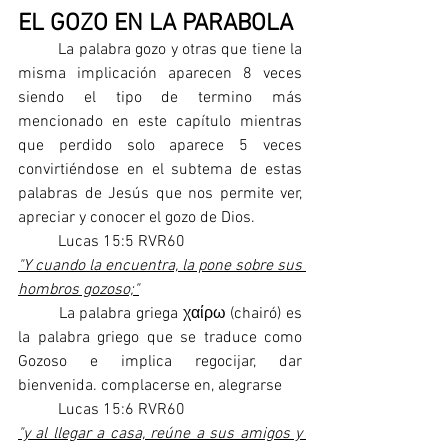
EL GOZO EN LA PARABOLA
	La palabra gozo y otras que tiene la 
misma implicación aparecen 8 veces 
siendo el tipo de termino más 
mencionado en este capítulo mientras 
que perdido solo aparece 5 veces 
convirtiéndose en el subtema de estas 
palabras de Jesús que nos permite ver, 
apreciar y conocer el gozo de Dios.
	Lucas 15:5 RVR60
"Y cuando la encuentra, la pone sobre sus 
hombros gozoso;"
	La palabra griega χαίρω (chairó) es 
la palabra griego que se traduce como 
Gozoso e implica regocijar, dar 
bienvenida. complacerse en, alegrarse
	Lucas 15:6 RVR60
"y al llegar a casa, reúne a sus amigos y 