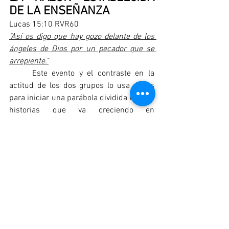
DE LA ENSEÑANZA
Lucas 15:10 RVR60
"Así os digo que hay gozo delante de los 
ángeles de Dios por un pecador que se 
arrepiente."
	Este evento y el contraste en la 
actitud de los dos grupos lo usa Jesús 
para iniciar una parábola dividida en tres 
historias que va creciendo en 
profundidad para dar a conocer a los 
religiosos el motivo por el cual Jesús 
había venido y pudieran ver que Dios no 
se goza en las actitudes externas que no 
dan frutos ya que solo salen del orgullo 
sino que el gozo viene cuando el hombre 
pecador se acerca a Dios con un corazón 
humillado para ser instruido al 
ofrecérsele el perdón de pecados y la 