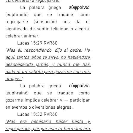
comenzaron a regocijarse."
	La palabra griega  εὐφραίνω 
(euphrainó) que se traduce como 
regocijarse (sensación) nos da el 
significado de sentir felicidad o alegría, 
celebrar, animar.
	Lucas 15:29 RVR60
"Mas él, respondiendo, dijo al padre: He 
aquí, tantos años te sirvo, no habiéndote 
desobedecido jamás, y nunca me has 
dado ni un cabrito para gozarme con mis 
amigos."
	La palabra griega  εὐφραίνω  
(euphrainó) que se traduce como 
gozarme implica celebrar v. — participar 
en eventos o diversiones alegres.
	Lucas 15:32 RVR60
"Mas era necesario hacer fiesta y 
regocijarnos, porque este tu hermano era 