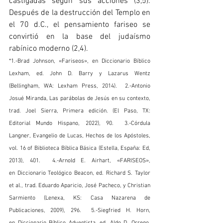
castigadas según sus acciones (3,5). 
Después de la destrucción del Templo en 
el 70 d.C., el pensamiento fariseo se 
convirtió en la base del judaísmo 
rabínico moderno (2,4).
*1.-Brad Johnson, «Fariseos», en Diccionario Bíblico 
Lexham, ed. John D. Barry y Lazarus Wentz 
(Bellingham, WA: Lexham Press, 2014).  2.-Antonio 
Josué Miranda, Las parábolas de Jesús en su contexto, 
trad. Joel Sierra, Primera edición. (El Paso, TX: 
Editorial Mundo Hispano, 2022), 90.  3.-Córdula 
Langner, Evangelio de Lucas, Hechos de los Apóstoles, 
vol. 16 of Biblioteca Bíblica Básica (Estella, España: Ed, 
2013), 401.  4.-Arnold E. Airhart, «FARISEOS», 
en Diccionario Teológico Beacon, ed. Richard S. Taylor 
et al., trad. Eduardo Aparicio, José Pacheco, y Christian 
Sarmiento (Lenexa, KS: Casa Nazarena de 
Publicaciones, 2009), 296.  5.-Siegfried H. Horn, 
en Diccionario Bíblico Adventista, ed. Aldo D. Orrego, 