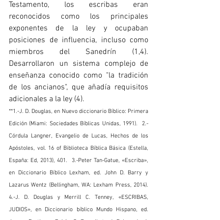
Testamento, los escribas eran 
reconocidos como los principales 
exponentes de la ley y ocupaban 
posiciones de influencia, incluso como 
miembros del Sanedrín (1,4). 
Desarrollaron un sistema complejo de 
enseñanza conocido como "la tradición 
de los ancianos", que añadía requisitos 
adicionales a la ley (4).
**1.-J. D. Douglas, en Nuevo diccionario Bíblico: Primera 
Edición (Miami: Sociedades Bíblicas Unidas, 1991).  2.-
Córdula Langner, Evangelio de Lucas, Hechos de los 
Apóstoles, vol. 16 of Biblioteca Bíblica Básica (Estella, 
España: Ed, 2013), 401.  3.-Peter Tan-Gatue, «Escriba», 
en Diccionario Bíblico Lexham, ed. John D. Barry y 
Lazarus Wentz (Bellingham, WA: Lexham Press, 2014).  
4.-J. D. Douglas y Merrill C. Tenney, «ESCRIBAS, 
JUDIOS», en Diccionario bíblico Mundo Hispano, ed. 