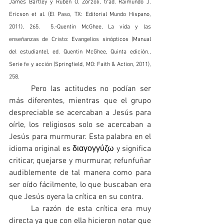
James Bartley y Rubén O. Zorzoli, trad. Raimundo J. 
Ericson et al. (El Paso, TX: Editorial Mundo Hispano, 
2011), 265.  5.-Quentin McGhee, La vida y las 
enseñanzas de Cristo: Evangelios sinópticos (Manual 
del estudiante), ed. Quentin McGhee, Quinta edición., 
Serie fe y acción (Springfield, MO: Faith & Action, 2011), 
258.
	Pero las actitudes no podían ser 
más diferentes, mientras que el grupo 
despreciable se acercaban a Jesús para 
oírle, los religiosos solo se acercaban a 
Jesús para murmurar. Esta palabra en el 
idioma original es διαγογγύζω y significa 
criticar, quejarse y murmurar, refunfuñar 
audiblemente de tal manera como para 
ser oído fácilmente, lo que buscaban era 
que Jesús oyera la crítica en su contra. 
	La razón de esta crítica era muy 
directa ya que con ella hicieron notar que 