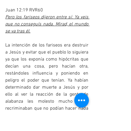
Juan 12:19 RVR60
Pero los fariseos dijeron entre sí: Ya veis 
que no conseguís nada. Mirad, el mundo 
se va tras él.
La intención de los fariseos era destruir 
a Jesús y evitar que el pueblo lo siguiera 
ya que los exponía como hipócritas que 
decían una cosa, pero hacían otra, 
restándoles influencia y poniendo en 
peligro el poder que tenían. Ya habían 
determinado dar muerte a Jesús y por 
ello al ver la reacción de la gente de 
alabanza les molesto mucho y se 
recriminaban que no podían hacer nada 
para disminuir la influencia de Jesús 
entre la nación, que eran ya muchos los 
que le seguían y ahora los escuchaban 