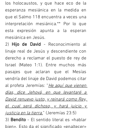
los holocaustos, y que hace eco de la 
esperanza mesiánica en la medida en 
que el Salmo 118 encuentra a veces una 
interpretación mesiánica.** Por lo que 
esta expresión apunta a la esperan 
mesiánica en Jesús.   
2) 
Hijo de David
 - Reconocimiento al 
linaje real de Jesús y descendiente con 
derecho a reclamar el puesto de rey de 
Israel (Mateo 1:1). Entre muchos más 
pasajes que aclaran que el Mesías 
vendría del linaje de David podemos citar 
al profeta Jeremías: “
He aquí que vienen 
días, dice Jehová, en que levantaré a 
David renuevo justo, y reinará como Rey, 
el cual será dichoso, y hará juicio y 
justicia en la tierra.
” (Jeremías 23:5)
3) 
Bendito
 - El sentido literal es «hablar 
bien». Esto da el significado «enaltecer» 