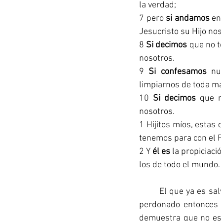
la verdad;
7 pero 
si andamos
 en
Jesucristo su Hijo no
8 
Si decimos
 que no 
nosotros.
9 
Si confesamos
 nu
limpiarnos de toda m
10 
Si decimos
 que 
nosotros. 
1 Hijitos míos, estas
tenemos para con el Pa
2 Y 
él es
 la propiciac
los de todo el mundo.
	El que ya es salvo se encuentra frente a una difícil situación: como ya es hijo de Dios y fue 
perdonado entonces  
demuestra que no es