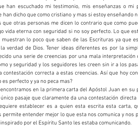
ue han escuchado mi testimonio, mis enseñanzas o mi pr
 han dicho que como cristiano y mas si estoy enseñando n
s que otras personas me dicen lo contrario que como pued
go vida eterna con seguridad si no soy perfecto. Lo que e
 muestran lo poco que saben de las Escrituras ya que es
la verdad de Dios. Tener ideas diferentes es por la simpl
ecido una serie de creencias por una mala interpretación de
o y seguridad y los seguidores les creen sin ir a los pasa
a contestación correcta a estas creencias. Así que hoy co
o es perfecto y ya no peca mas?  
único pasaje que claramente da una contestación directa 
quiere establecer es a quien esta escrita esta carta, q
s permite entender mejor lo que esta nos comunica y nos p
inspirado por el Espíritu Santo les estaba comunicando.