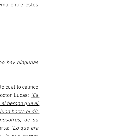
ma entre estos 
 no hay ningunas 
octor Lucas: 
“Es 
el tiempo que el 
uan hasta el día 
osotros, de su 
rta: 
“Lo que era 