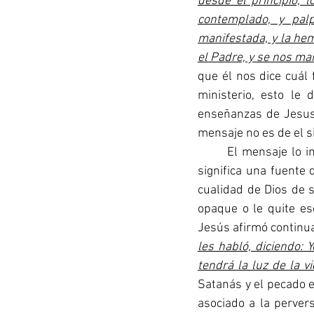
desde el principio, 
contemplado, y pal
manifestada, y la hem
el Padre, y se nos ma
que él nos dice cuál 
ministerio, esto le 
enseñanzas de Jesus.
mensaje no es de el s
	El mensaje lo inicia con una afirmación sobre Dios quien dice que es luz.  La palabra luz 
significa una fuente 
cualidad de Dios de s
opaque o le quite ese
Jesús afirmó continua
les habló, diciendo: 
tendrá la luz de la vi
Satanás y el pecado es
asociado a la perver