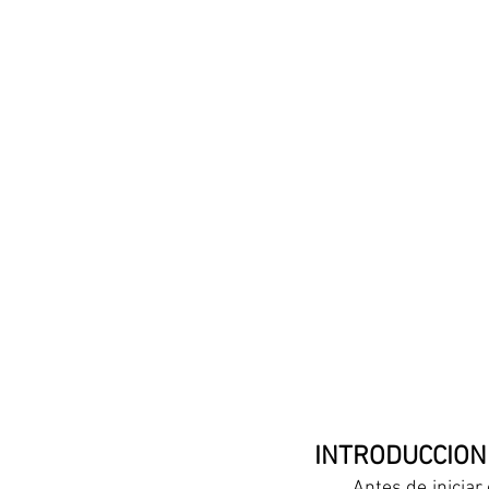
 INTRODUCCION
	Antes de iniciar con el tema será importante dar conocer algunos términos para hacer más 