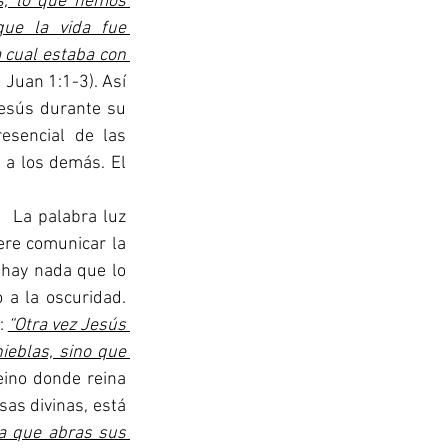
s, lo que hemos 
ue la vida fue 
 cual estaba con 
1 Juan 1:1-3). Así 
Jesús durante su 
esencial de las 
a los demás. El 
ere comunicar la 
 hay nada que lo 
 a la oscuridad. 
 
“Otra vez Jesús 
ieblas, sino que 
eino donde reina 
as divinas, está 
a que abras sus 