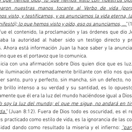
lo que hemos oído, lo que hemos visto con nuestros ojo
paron nuestras manos tocante al Verbo de vida (porq
os visto, y testificamos, y os anunciamos la vida eterna, la
nifestó); lo que hemos visto y oído, eso os anunciamos, …”
 (
fue el contenido, la proclamación y las órdenes que dio 
daba la autoridad al haber sido un testigo directo y pr
 Ahora está información Juan la hace saber y la anuncia 
ino que es el portavoz que lo comunica. 
de iluminación extremadamente brillante con ello nos qui
er santo, puro y perfecto, sin mancha, sin un defecto, no
 brillo intenso a su verdad y su santidad, es lo opuesto
mente que él era la luz del mundo haciéndose igual a Dios:
Yo soy la luz del mundo; el que me sigue, no andará en tin
da.”
 (Juan 8:12). Fuera de Dios todo es oscuridad, es el r
 practicado como estilo de vida, es la ignorancia de las cos
sidad dando como resultado la miseria y el infierno: 
“par