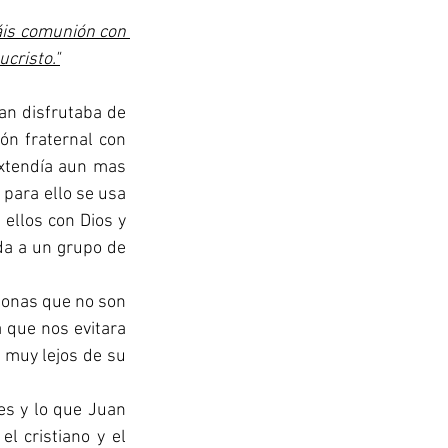
áis comunión con 
cristo."
n fraternal con 
xtendía aun mas 
para ello se usa 
llos con Dios y 
da a un grupo de 
 que nos evitara 
 muy lejos de su 
l cristiano y el 