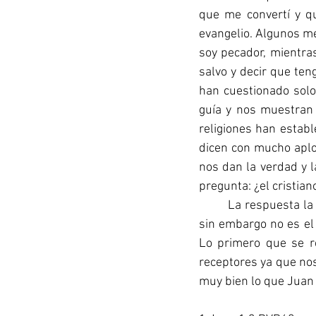
que me convertí y q
evangelio. Algunos me
soy pecador, mientra
salvo y decir que ten
han cuestionado solo
guía y nos muestran 
religiones han establ
dicen con mucho aplom
nos dan la verdad y l
pregunta: ¿el cristian
	La respuesta la encontramos en la primera carta del Apóstol Juan en su primera capitulo, 
sin embargo no es el 
Lo primero que se re
receptores ya que no
muy bien lo que Juan 