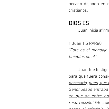
pecado dejando en c
cristianos.
DIOS ES
	Juan inicia afir
1 Juan 1:5 RVR60
"Este es el mensaje
tinieblas en él."
	Juan fue testigo presencial del ministerio, muerte y resurrección de Jesús lo cual lo calificó 
para que fuera consi
necesario, pues, que 
Señor Jesús entraba y
en que de entre nos
resurrección” 
(Hechos