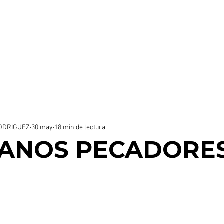
stra Misión
Nosotros
Audiovisual
Podc
ENCONTRANDO LA FELICIDAD
ODRIGUEZ
30 may
18 min de lectura
IANOS PECADORE