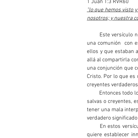
1 Juan 1:3 RVR60
"lo que hemos visto y
nosotros; y nuestra c
	Este versículo nos hace saber que los receptores de esta carta es que Juan disfrutaba de 
una comunión  con es
ellos y que estaban 
allá al compartirla co
una conjunción que c
Cristo. Por lo que es
creyentes verdaderos
	Entonces todo lo que Juan mención en esta carta no lo esta diciendo a personas que no son 
salvas o creyentes, e
tener una mala interp
verdadero significado
	En estos versículos la palabra mas usada es “pecado” que aparece 8 veces y lo que Juan 
quiere establecer inm