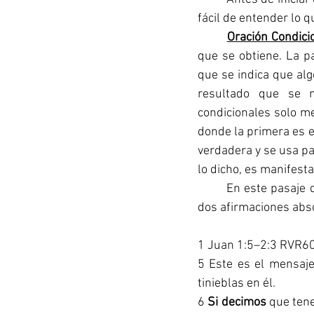
fácil de entender lo 
	Oración Condici
que se obtiene. La pa
que se indica que alg
resultado que se m
condicionales solo me
donde la primera es 
verdadera y se usa par
lo dicho, es manifesta
	En este pasaje que vamos a estudiar encontramos 6 oraciones condicionales pero a la vez 
dos afirmaciones abso
1 Juan 1:5–2:3 RVR6
5 Este es el mensaj
tinieblas en él.
6 
Si decimos
 que ten