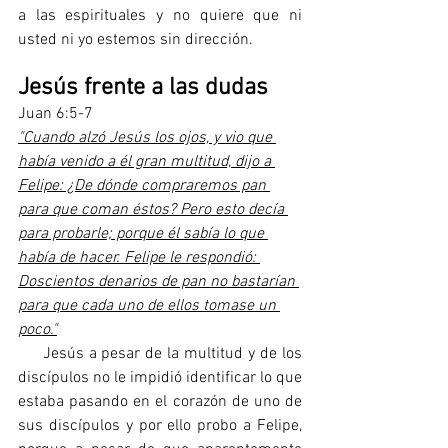
a las espirituales y no quiere que ni 
usted ni yo estemos sin dirección.
Jesús frente a las dudas
Juan 6:5-7
"Cuando alzó Jesús los ojos, y vio que 
había venido a él gran multitud, dijo a 
Felipe: ¿De dónde compraremos pan 
para que coman éstos? Pero esto decía 
para probarle; porque él sabía lo que 
había de hacer. Felipe le respondió: 
Doscientos denarios de pan no bastarían 
para que cada uno de ellos tomase un 
poco."
     Jesús a pesar de la multitud y de los 
discípulos no le impidió identificar lo que 
estaba pasando en el corazón de uno de 
sus discípulos y por ello probo a Felipe, 