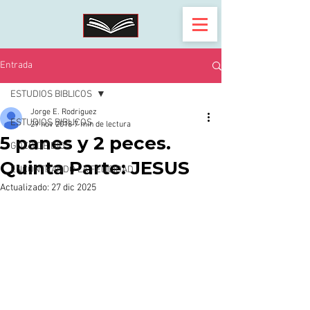
Entrada
ESTUDIOS BIBLICOS
Jorge E. Rodriguez
ESTUDIOS BIBLICOS
29 nov 2018
7 min de lectura
5 panes y 2 peces.
GOZO DE DIOS
Quinta Parte: JESUS
ENCONTRANDO LA FELICIDAD
Actualizado:
27 dic 2025