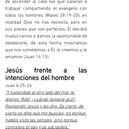
de ascender al cielo fue que salieran a 
trabajar compartiendo el evangelio con 
todos los hombres (Mateo 28:19-20), en 
realidad Dios no nos necesita, pero en 
sus planes que son perfectos, Él decidió 
involucrarnos y darnos la oportunidad de 
obedecerle, de esta forma mostramos 
que nos sometemos a Él, le creemos y le 
amamos (Juan 14:15).
Jesús frente a las 
intenciones del hombre
Juan 6:25-26
"Y hallándole al otro lado del mar, le 
dijeron: Rabí, ¿cuándo llegaste acá? 
Respondió Jesús y les dijo: De cierto, de 
cierto os digo que me buscáis, no porque 
habéis visto las señales, sino porque 
comisteis el pan y os saciasteis."