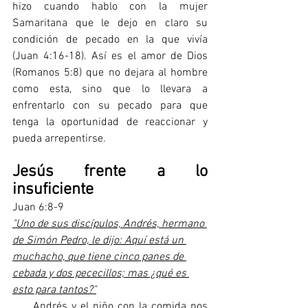
hizo cuando hablo con la mujer 
Samaritana que le dejo en claro su 
condición de pecado en la que vivía 
(Juan 4:16-18). Así es el amor de Dios 
(Romanos 5:8) que no dejara al hombre 
como esta, sino que lo llevara a 
enfrentarlo con su pecado para que 
tenga la oportunidad de reaccionar y 
pueda arrepentirse.
Jesús frente a lo 
insuficiente
Juan 6:8-9
"Uno de sus discípulos, Andrés, hermano 
de Simón Pedro, le dijo: Aquí está un 
muchacho, que tiene cinco panes de 
cebada y dos pececillos; mas ¿qué es 
esto para tantos?"
     Andrés y el niño con la comida nos 