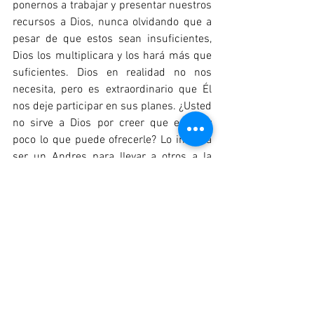
ponernos a trabajar y presentar nuestros 
recursos a Dios, nunca olvidando que a 
pesar de que estos sean insuficientes, 
Dios los multiplicara y los hará más que 
suficientes. Dios en realidad no nos 
necesita, pero es extraordinario que Él 
nos deje participar en sus planes. ¿Usted 
no sirve a Dios por creer que es muy 
poco lo que puede ofrecerle? Lo invito a 
ser un Andres para llevar a otros a la 
presencia de Cristo siempre dispuesto a 
poner en sus manos los recursos que 
tenga para la honra y gloria de Dios.
Oración: Gracias Dios por el privilegio 
inmerecido de dejarnos participar 
contigo en tus propósitos y por darnos la 
oportunidad de ver como algo pequeño, 
imperfecto e insuficiente tú lo 