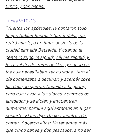
Cinco, y dos peces."
Lucas 9:10-13
"Vueltos los apóstoles, le contaron todo 
lo que habían hecho. Y tomándolos, se 
retiró aparte, a un lugar desierto de la 
ciudad llamada Betsaida. Y cuando la 
gente lo supo, le siguió; y él les recibió, y 
les hablaba del reino de Dios, y sanaba a 
los que necesitaban ser curados. Pero el 
día comenzaba a declinar; y acercándose 
los doce, le dijeron: Despide a la gente, 
para que vayan a las aldeas y campos de 
alrededor, y se alojen y encuentren 
alimentos; porque aquí estamos en lugar 
desierto. Él les dijo: Dadles vosotros de 
comer. Y dijeron ellos: No tenemos más 
que cinco panes y dos pescados, a no ser 