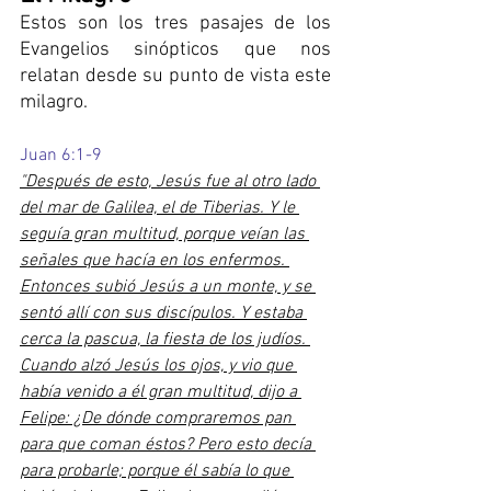
Estos son los tres pasajes de los 
Evangelios sinópticos que nos 
relatan desde su punto de vista este 
milagro.
Juan 6:1-9
"Después de esto, Jesús fue al otro lado 
del mar de Galilea, el de Tiberias. Y le 
seguía gran multitud, porque veían las 
señales que hacía en los enfermos. 
Entonces subió Jesús a un monte, y se 
sentó allí con sus discípulos. Y estaba 
cerca la pascua, la fiesta de los judíos. 
Cuando alzó Jesús los ojos, y vio que 
había venido a él gran multitud, dijo a 
Felipe: ¿De dónde compraremos pan 
para que coman éstos? Pero esto decía 
para probarle; porque él sabía lo que 