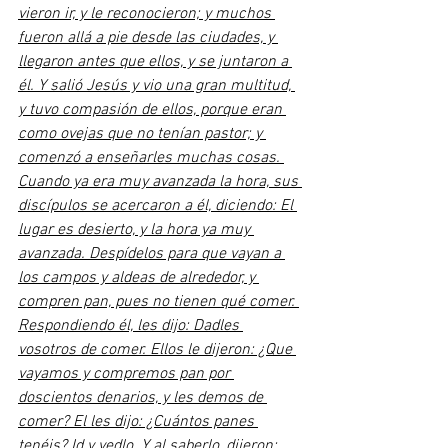
vieron ir, y le reconocieron; y muchos 
fueron allá a pie desde las ciudades, y 
llegaron antes que ellos, y se juntaron a 
él. Y salió Jesús y vio una gran multitud, 
y tuvo compasión de ellos, porque eran 
como ovejas que no tenían pastor; y 
comenzó a enseñarles muchas cosas. 
Cuando ya era muy avanzada la hora, sus 
discípulos se acercaron a él, diciendo: El 
lugar es desierto, y la hora ya muy 
avanzada. Despídelos para que vayan a 
los campos y aldeas de alrededor, y 
compren pan, pues no tienen qué comer. 
Respondiendo él, les dijo: Dadles 
vosotros de comer. Ellos le dijeron: ¿Que 
vayamos y compremos pan por 
doscientos denarios, y les demos de 
comer? El les dijo: ¿Cuántos panes 
tenéis? Id y vedlo. Y al saberlo, dijeron: 