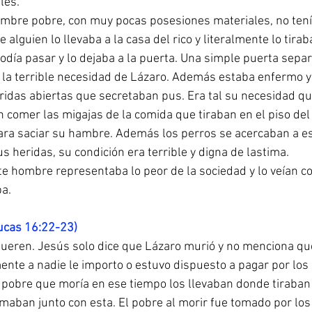
les.
mbre pobre, con muy pocas posesiones materiales, no tenía
alguien lo llevaba a la casa del rico y literalmente lo tiraba
podía pasar y lo dejaba a la puerta. Una simple puerta separ
n la terrible necesidad de Lázaro. Además estaba enfermo y
ridas abiertas que secretaban pus. Era tal su necesidad qu
 comer las migajas de la comida que tiraban en el piso del
para saciar su hambre. Además los perros se acercaban a e
 heridas, su condición era terrible y digna de lastima.
ste hombre representaba lo peor de la sociedad y lo veían c
ba.
ucas 16:22-23)
eren. Jesús solo dice que Lázaro murió y no menciona que
nte a nadie le importo o estuvo dispuesto a pagar por los 
e pobre que moría en ese tiempo los llevaban donde tiraban
emaban junto con esta. El pobre al morir fue tomado por los