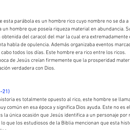
e esta parábola es un hombre rico cuyo nombre no se da a c
a un hombre que poseía riqueza material en abundancia. Su
ón obtenida del caracol del mar la cual era extremadamente 
enta habla de opulencia. Además organizaba eventos marcad
 cabo todos los días. Este hombre era rico entre los ricos.
época de Jesús creían firmemente que la prosperidad materi
ación verdadera con Dios.
0-21)
historia es totalmente opuesto al rico, este hombre se llama
y común en esa época y significa Dios ayuda. Este no es el
es la única ocasión que Jesús identifica a un personaje por
 lo que los estudiosos de la Biblia mencionan que esta hist