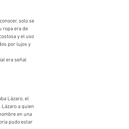
onocer, solo se 
 ropa era de 
costosa y el uso 
os por lujos y 
al era señal 
ba Lázaro, el 
 Lázaro a quien 
 nombre en una 
oria pudo estar 