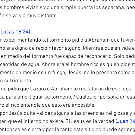
s hombres vivían solo una simple puerta los separaba, per
n se volvió muy distante.
(Lucas 16:24)
ar experimentando tal tormento pidió a Abraham que tuvie
no era digno de recibir favor alguno. Mientras que en vida 
 en medio del tormento fue capaz de reconocerlo. Solo pedí
cantidad de agua. Ahora era el hombre rico es quien pide m
mente en medio de un fuego, Jesús  no lo presenta como al
an sufrimiento.
o pidió que Lázaro o Abraham lo rescataran de ese lugar y 
ua para amortiguar su tormento? Cualquier persona en esa 
ero el rico entendía que esto era imposible.
 por Jesús quita validez alguna a las creencias religiosas y a
n que el infierno no existe. Si Jesús es la verdad 
(Juan 14
entonces es cierto y por lo tanto este sitio no puede ser ne