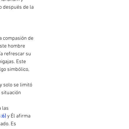
o después de la 
ra compasión de 
este hombre 
a refrescar su 
igajas. Este 
go simbólico, 
solo se limitó 
situación 
 las 
:6)
 y Él afirma 
gado. Es 