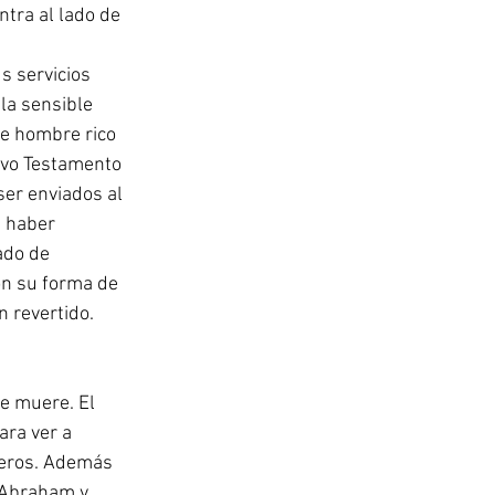
tra al lado de 
s servicios 
la sensible 
te hombre rico 
uevo Testamento 
er enviados al 
e haber 
ado de 
on su forma de 
n revertido.
e muere. El 
ara ver a 
veros. Además 
 Abraham y 