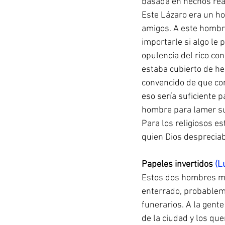
basada en hechos rea
Este Lázaro era un ho
amigos. A este hombre 
importarle si algo le 
opulencia del rico co
estaba cubierto de he
convencido de que con
eso sería suficiente 
hombre para lamer sus
Para los religiosos e
quien Dios desprecia
Papeles invertidos 
(L
Estos dos hombres mu
enterrado, probableme
funerarios. A la gent
de la ciudad y los qu