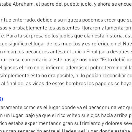
staba Abraham, el padre del pueblo judío, y ahora se encuen
ir fue enterrado, debido a su riqueza podemos creer que su
sos y probablemente los asistentes  lloraron y lamentaron 
. Para la sorpresa de los judíos que oían esta historia, es
que significa el lugar de los muertos y es referido en el N
erminan los pecadores antes del Juicio Final para después s
hur en su comentario a este pasaje nos dice: “Esto debió d
ligiosos el rico en el infierno, además el pobre termino al l
simplemente esto no era posible, ni lo podían reconciliar c
 al final de las vidas de estos hombres los papeles se haya
3)
laramente como es el lugar donde va el pecador una vez qu
un lugar  bajo ya que el rico volteo sus ojos hacia arriba p
rico estaba experimentando gran sufrimiento y dolores se
na gran separación entre el Hades y el lugar donde estaba