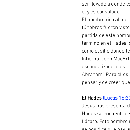
ser llevado a donde e
él y es consolado.
El hombre rico al mor
fúnebres fueron visto
partida de este hombre
término en el Hades, 
como el sitio donde t
Infierno. John MacArt
escandalizado a los re
Abraham”. Para ellos 
pensar y de creer que
El Hades 
(Lucas 16:2
Jesús nos presenta c
Hades se encuentra en 
Lázaro. Este hombre 
se nos dice que hay u