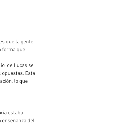
es que la gente 
a forma que 
io  de Lucas se 
 opuestas. Esta 
ción, lo que 
oria estaba 
la enseñanza del 