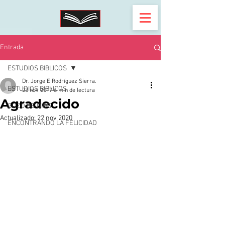
Entrada
ESTUDIOS BIBLICOS
Dr. Jorge E Rodríguez Sierra.
ESTUDIOS BIBLICOS
23 nov 2017
6 min de lectura
Agradecido
GOZO DE DIOS
Actualizado:
22 nov 2020
ENCONTRANDO LA FELICIDAD