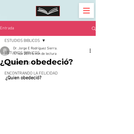
Entrada
ESTUDIOS BIBLICOS
Dr. Jorge E Rodríguez Sierra.
ESTUDIOS BIBLICOS
17 nov 2017
6 min de lectura
¿Quien obedeció?
GOZO DE DIOS
ENCONTRANDO LA FELICIDAD
¿Quien obedeció?