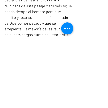
paciencia que Jesús tuvo con los 
religiosos de este pasaje y además sigue 
dando tiempo al hombre para que 
medite y reconozca que está separado 
de Dios por su pecado y que se 
arrepienta. La mayoría de las religiones 
ha puesto cargas duras de llevar a sus 
seguidores para que con ellas se ganen 
la salvación, que error tan grande 
hombres ciegos a la verdad de Dios 
dirigiendo a otros ciegos. Conocen la 
verdad pero no la creen, nunca se han 
arrepentido y su mente sigue alejada de 
Dios, hacen obras buenas para 
impresionar a Dios y ellos mismos 
ganarse el cielo, cuando la Biblia 
enfáticamente dice que todos estamos 
separados de Dios por nuestro pecado 
(Romanos 3:23)
 y que el cielo no se gana 