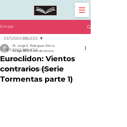
Entrada
ESTUDIOS BIBLICOS
Dr. Jorge E. Rodriguez Sierra
ESTUDIOS BIBLICOS
14 ago 2017
9 min de lectura
Euroclidon: Vientos
GOZO DE DIOS
contrarios (Serie
ENCONTRANDO LA FELICIDAD
Tormentas parte 1)