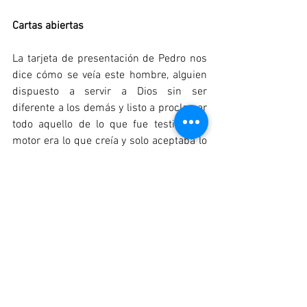
Cartas abiertas
La tarjeta de presentación de Pedro nos 
dice cómo se veía este hombre, alguien 
dispuesto a servir a Dios sin ser 
diferente a los demás y listo a proclamar 
todo aquello de lo que fue testigo. Su 
motor era lo que creía y solo aceptaba lo 
que vio, oyó y aprendió, para él solo había 
una sola fe, solo un Dios y solo un 
Salvador. Pedro nos afirma que solo en 
Jesús se puede experimentar la gracia y 
la paz de Dios y nos exhorta a crecer en 
el conocimiento de la Palabra de Dios 
(1 
de Pedro 2:2)
. Lo que usted cree es lo 
que lo define, lo que hace en respuesta a 
lo que cree es su tarjeta de presentación 
a los demás. La Biblia nos dice que 