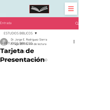
Entrada
ESTUDIOS BIBLICOS
Dr. Jorge E. Rodriguez Sierra
ESTUDIOS BIBLICOS
11 ago 2017
6 min de lectura
Tarjeta de
GOZO DE DIOS
Presentación
ENCONTRANDO LA FELICIDAD