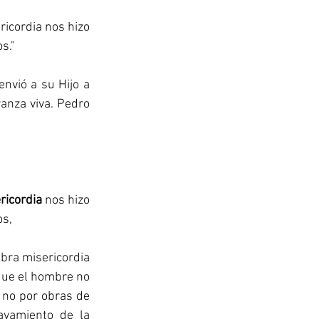
icordia nos hizo 
s." 
nza viva. Pedro 
ricordia
 nos hizo 
os,
bra misericordia 
que el hombre no 
 no por obras de 
avamiento de la 