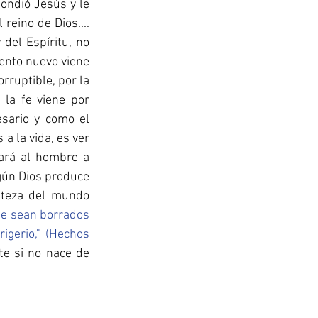
ondió Jesús y le 
reino de Dios.... 
del Espíritu, no 
iento nuevo viene 
rruptible, por la 
 la fe viene por 
sario y como el 
 la vida, es ver 
ará al hombre a 
gún Dios produce 
steza del mundo 
ue sean borrados 
igerio,
"
 (Hechos 
e si no nace de 