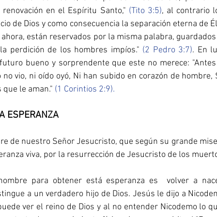
 renovación en el Espíritu Santo," 
(Tito 3:5)
, al contrario 
cio de Dios y como consecuencia la separación eterna de Él: 
en ahora, están reservados por la misma palabra, guardados 
e la perdición de los hombres impíos." 
(2 Pedro 3:7)
. En l
futuro bueno y sorprendente que este no merece: "Antes 
o no vio, ni oído oyó, Ni han subido en corazón de hombre, 
 que le aman." 
(1 Corintios 2:9).
LA ESPERANZA  
dre de nuestro Señor Jesucristo, que según su grande mise
ranza viva, por la resurrección de Jesucristo de los muerto
hombre para obtener está esperanza es  volver a nacer,
tingue a un verdadero hijo de Dios. Jesús le dijo a Nicode
uede ver el reino de Dios y al no entender Nicodemo lo qu