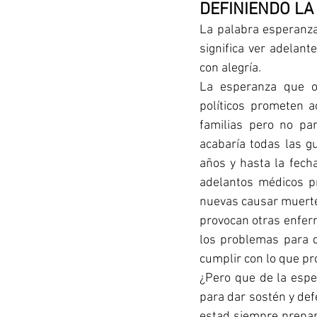
DEFINIENDO LA
La palabra esperanza 
significa ver adelant
con alegría.
La esperanza que o
políticos prometen a
familias pero no pa
acabaría todas las g
años y hasta la fech
adelantos médicos p
nuevas causar muerte 
provocan otras enfer
los problemas para 
cumplir con lo que pr
¿Pero que de la esper
para dar sostén y defe
estad siempre prepar