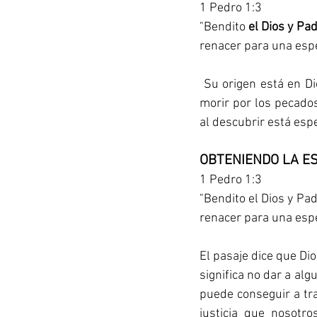
1 Pedro 1:3
"Bendito 
el Dios y Pa
renacer para una espe
 Su origen está en Dios, el único y verdadero Dios, creador del Universo quien envió a su Hijo a 
morir por los pecado
al descubrir está espe
OBTENIENDO LA E
1 Pedro 1:3
"Bendito el Dios y Pa
renacer para una espe
El pasaje dice que Dio
significa no dar a al
puede conseguir a tra
justicia que nosotro