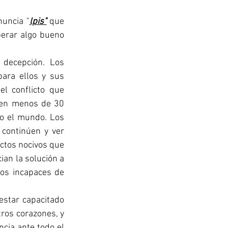
nuncia "
lpis"
 que 
perar algo bueno 
decepción. Los 
ara ellos y sus 
l conflicto que 
 en menos de 30 
o el mundo. Los 
continúen y ver 
ctos nocivos que 
n la solución a 
s incapaces de 
estar capacitado 
ros corazones, y 
ia ante todo el 