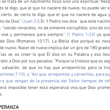
o se trata de un nacimiento físico sino uno espiritual:"Resp
erto te digo, que el que no naciere de nuevo, no puede ver el 
ierto, de cierto te digo, que el que no naciere de agua y 
no de Dios." 
(Juan 3:3
,5). Y Pedro nos dice   que este nacim
: "siendo renacidos, no de simiente corruptible, sino de inco
 vive y permanece para siempre." 
(1 Pedro 1:23)
 ya que
de Dios (Romanos 10:17). La Biblia dice porqué es nece
 nuevo. Nacer de nuevo implica dar un giro de 180 grados a
las ve, es creer lo que Él dice en su Palabra y eso llev
rdón a Dios por sus pecados: "Porque la tristeza que es se
 salvación, de que no hay que arrepentirse; pero la tri
orintios 7:10
)
, y: "
Así que, arrepentíos y convertíos, para q
ra que vengan de la presencia del Señor tiempos de refr
será imposible tener está esperanza viva que Dios promet
e.
PERANZA 