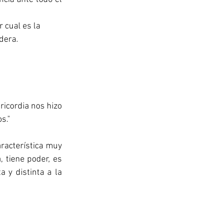
 cual es la 
dera.
icordia nos hizo 
s."
acterística muy 
 tiene poder, es 
 y distinta a la 