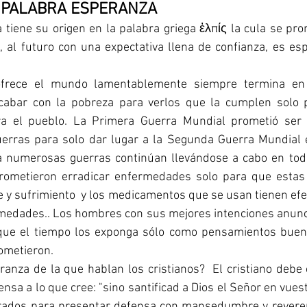
 PALABRA ESPERANZA
tiene su origen en la palabra griega ἐλπίς la cula se pro
e, al futuro con una expectativa llena de confianza, es es
frece el mundo lamentablemente siempre termina en 
cabar con la pobreza para verlos que la cumplen solo p
ra el pueblo. La Primera Guerra Mundial prometió ser e
uerras para solo dar lugar a la Segunda Guerra Mundial
a numerosas guerras continúan llevándose a cabo en tod
rometieron erradicar enfermedades solo para que estas 
y sufrimiento  y los medicamentos que se usan tienen efe
medades.. Los hombres con sus mejores intenciones anuncia
que el tiempo los exponga sólo como pensamientos bueno
ometieron.
anza de la que hablan los cristianos?  El cristiano debe 
nsa a lo que cree: "sino santificad a Dios el Señor en vuest
ados para presentar defensa con mansedumbre y reverenc